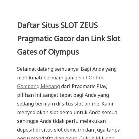
Daftar Situs SLOT ZEUS
Pragmatic Gacor dan Link Slot
Gates of Olympus
Selamat datang semuanya! Bagi Anda yang
menikmati bermain game
Slot Online
Gampang Menang
dari Pragmatic Play,
pilihan ini sangat tepat bagi Anda yang
sedang bermain di situs slot online. Kami
menyediakan slot demo untuk Anda semua
sehingga Anda tidak perlu melakukan
deposit di situs slot demo ini dan juga tanpa
perlu mendaftarkan akun. Cukup klik dan