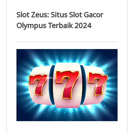
Slot Zeus: Situs Slot Gacor
Olympus Terbaik 2024