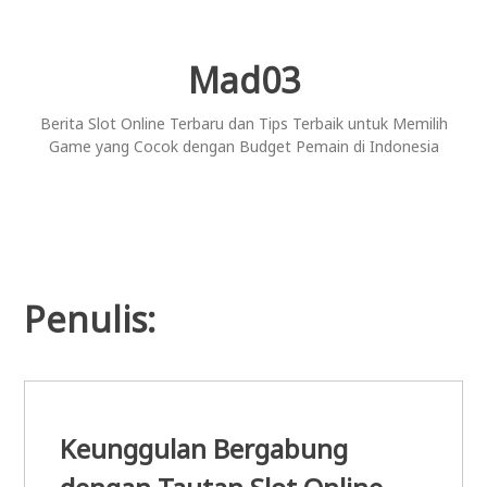
Skip
to
content
Mad03
Berita Slot Online Terbaru dan Tips Terbaik untuk Memilih
Game yang Cocok dengan Budget Pemain di Indonesia
Penulis:
Keunggulan Bergabung