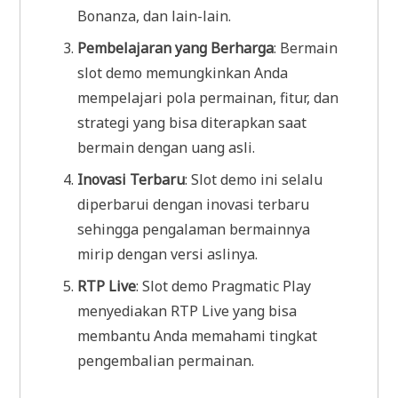
Bonanza, dan lain-lain.
Pembelajaran yang Berharga
: Bermain
slot demo memungkinkan Anda
mempelajari pola permainan, fitur, dan
strategi yang bisa diterapkan saat
bermain dengan uang asli.
Inovasi Terbaru
: Slot demo ini selalu
diperbarui dengan inovasi terbaru
sehingga pengalaman bermainnya
mirip dengan versi aslinya.
RTP Live
: Slot demo Pragmatic Play
menyediakan RTP Live yang bisa
membantu Anda memahami tingkat
pengembalian permainan.