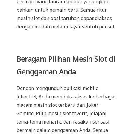
bermain yang lancar dan menyenangkan,
bahkan untuk pemain baru. Semua fitur
mesin slot dan opsi taruhan dapat diakses
dengan mudah melalui layar sentuh ponsel.
Beragam Pilihan Mesin Slot di
Genggaman Anda
Dengan mengunduh aplikasi mobile
Joker123, Anda membuka akses ke berbagai
macam mesin slot terbaru dari Joker
Gaming. Pilih mesin slot favorit, jelajahi
tema-tema menarik, dan rasakan sensasi
bermain dalam genggaman Anda. Semua