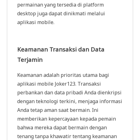
permainan yang tersedia di platform
desktop juga dapat dinikmati melalui
aplikasi mobile.
Keamanan Transaksi dan Data
Terjamin
Keamanan adalah prioritas utama bagi
aplikasi mobile Joker123. Transaksi
perbankan dan data pribadi Anda dienkripsi
dengan teknologi terkini, menjaga informasi
Anda tetap aman saat bermain. Ini
memberikan kepercayaan kepada pemain
bahwa mereka dapat bermain dengan
tenang tanpa khawatir tentang keamanan