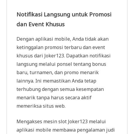
Notifikasi Langsung untuk Promosi
dan Event Khusus
Dengan aplikasi mobile, Anda tidak akan
ketinggalan promosi terbaru dan event
khusus dari Joker123. Dapatkan notifikasi
langsung melalui ponsel tentang bonus
baru, turnamen, dan promo menarik
lainnya. Ini memastikan Anda tetap
terhubung dengan semua kesempatan
menarik tanpa harus secara aktif
memeriksa situs web.
Mengakses mesin slot Joker123 melalui
aplikasi mobile membawa pengalaman judi