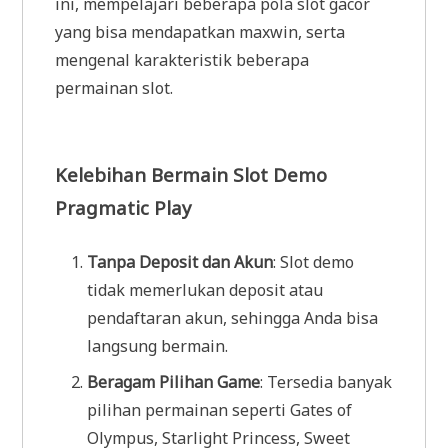
ini, mempelajari beberapa pola slot gacor
yang bisa mendapatkan maxwin, serta
mengenal karakteristik beberapa
permainan slot.
Kelebihan Bermain Slot Demo
Pragmatic Play
Tanpa Deposit dan Akun
: Slot demo
tidak memerlukan deposit atau
pendaftaran akun, sehingga Anda bisa
langsung bermain.
Beragam Pilihan Game
: Tersedia banyak
pilihan permainan seperti Gates of
Olympus, Starlight Princess, Sweet