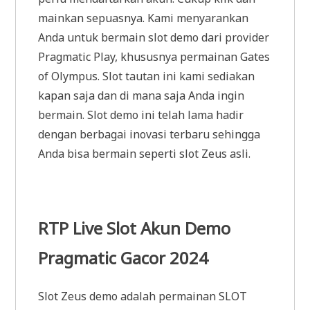
mainkan sepuasnya. Kami menyarankan
Anda untuk bermain slot demo dari provider
Pragmatic Play, khususnya permainan Gates
of Olympus. Slot tautan ini kami sediakan
kapan saja dan di mana saja Anda ingin
bermain. Slot demo ini telah lama hadir
dengan berbagai inovasi terbaru sehingga
Anda bisa bermain seperti slot Zeus asli.
RTP Live Slot Akun Demo
Pragmatic Gacor 2024
Slot Zeus demo adalah permainan SLOT