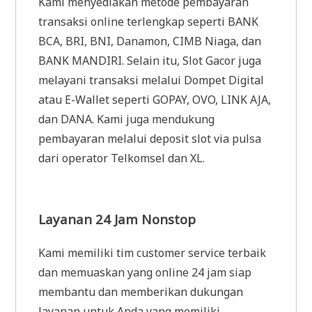
Kami menyediakan metode pembayaran
transaksi online terlengkap seperti BANK
BCA, BRI, BNI, Danamon, CIMB Niaga, dan
BANK MANDIRI. Selain itu, Slot Gacor juga
melayani transaksi melalui Dompet Digital
atau E-Wallet seperti GOPAY, OVO, LINK AJA,
dan DANA. Kami juga mendukung
pembayaran melalui deposit slot via pulsa
dari operator Telkomsel dan XL.
Layanan 24 Jam Nonstop
Kami memiliki tim customer service terbaik
dan memuaskan yang online 24 jam siap
membantu dan memberikan dukungan
layanan untuk Anda yang memiliki