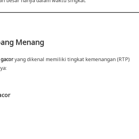
an besar hanya dalam waktu singkat.
mpang Menang
 gacor
yang dikenal memiliki tingkat kemenangan (RTP)
ya:
acor