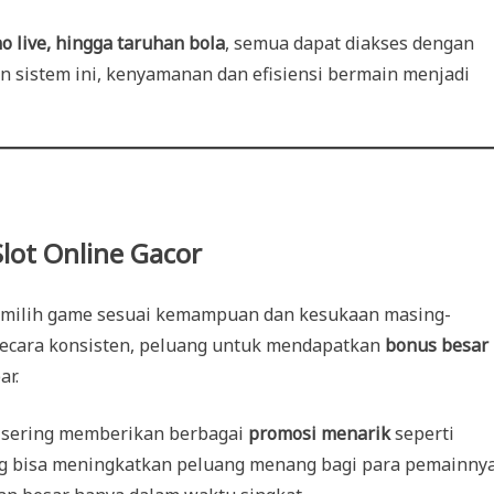
ino live, hingga taruhan bola
, semua dapat diakses dengan
n sistem ini, kenyamanan dan efisiensi bermain menjadi
lot Online Gacor
milih game sesuai kemampuan dan kesukaan masing-
secara konsisten, peluang untuk mendapatkan
bonus besar
ar.
uga sering memberikan berbagai
promosi menarik
seperti
ang bisa meningkatkan peluang menang bagi para pemainnya