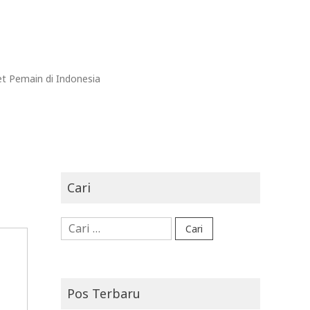
et Pemain di Indonesia
Cari
Cari
untuk:
Pos Terbaru