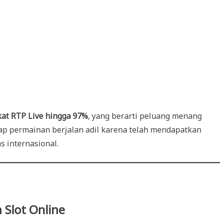
kat RTP Live hingga 97%
, yang berarti peluang menang
iap permainan berjalan adil karena telah mendapatkan
s internasional.
 Slot Online