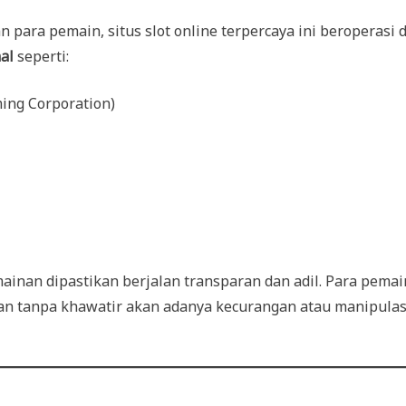
ra pemain, situs slot online terpercaya ini beroperasi d
al
seperti:
ing Corporation)
mainan dipastikan berjalan transparan dan adil. Para pemai
n tanpa khawatir akan adanya kecurangan atau manipulas