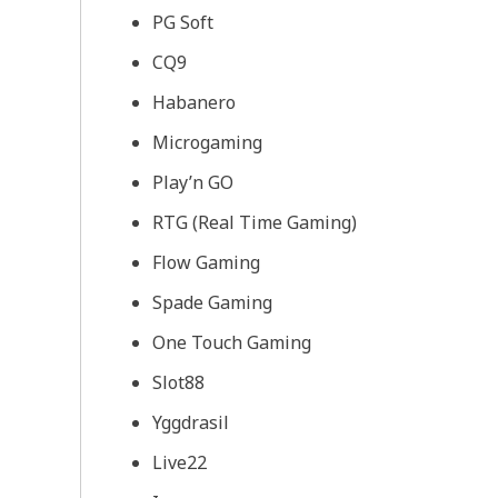
PG Soft
CQ9
Habanero
Microgaming
Play’n GO
RTG (Real Time Gaming)
Flow Gaming
Spade Gaming
One Touch Gaming
Slot88
Yggdrasil
Live22