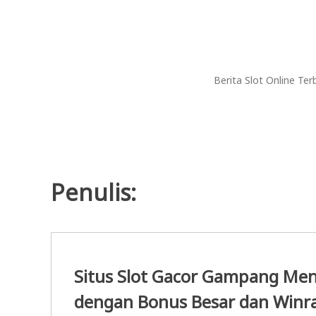
Skip
to
content
Berita Slot Online Te
Penulis:
Situs Slot Gacor Gampang Men
dengan Bonus Besar dan Winra