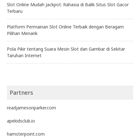
Slot Online Mudah Jackpot: Rahasia di Balik Situs Slot Gacor
Terbaru
Platform Permainan Slot Online Terbaik dengan Beragam
Pilihan Menarik
Pola Pikir tentang Suara Mesin Slot dan Gambar di Sekitar
Taruhan Internet
Partners
readjamesonparker.com
apekidsclub.io
hamsterpoint.com