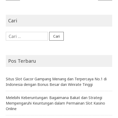
pos
Cari
Cari
untuk:
Pos Terbaru
Situs Slot Gacor Gampang Menang dan Terpercaya No.1 di
Indonesia dengan Bonus Besar dan Winrate Tinggi
Melebihi Keberuntungan: Bagaimana Bakat dan Strategi
Mempengaruhi Keuntungan dalam Permainan Slot Kasino
Online