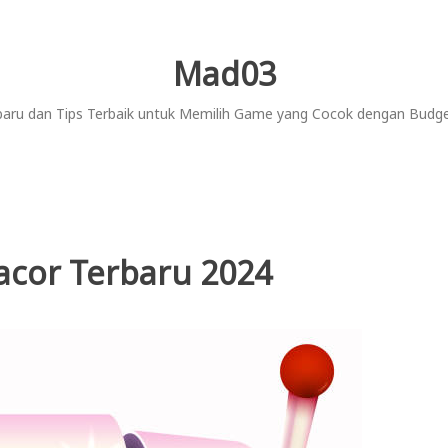
Mad03
rbaru dan Tips Terbaik untuk Memilih Game yang Cocok dengan Budg
acor Terbaru 2024