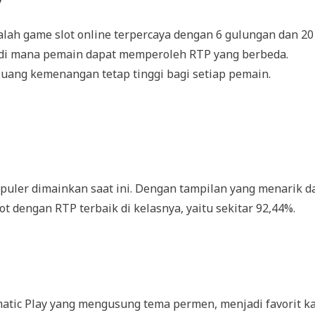
dalah game slot online terpercaya dengan 6 gulungan dan 20
P, di mana pemain dapat memperoleh RTP yang berbeda.
eluang kemenangan tetap tinggi bagi setiap pemain.
puler dimainkan saat ini. Dengan tampilan yang menarik d
t dengan RTP terbaik di kelasnya, yaitu sekitar 92,44%.
matic Play yang mengusung tema permen, menjadi favorit 