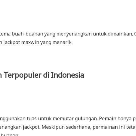
bertema buah-buahan yang menyenangkan untuk dimainkan.
n jackpot maxwin yang menarik.
n Terpopuler di Indonesia
 menggunakan tuas untuk memutar gulungan. Pemain hanya p
angkan jackpot. Meskipun sederhana, permainan ini teta
-buahan.