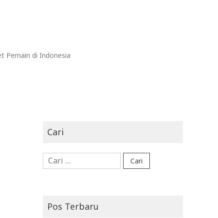
et Pemain di Indonesia
Cari
Cari
untuk:
Pos Terbaru