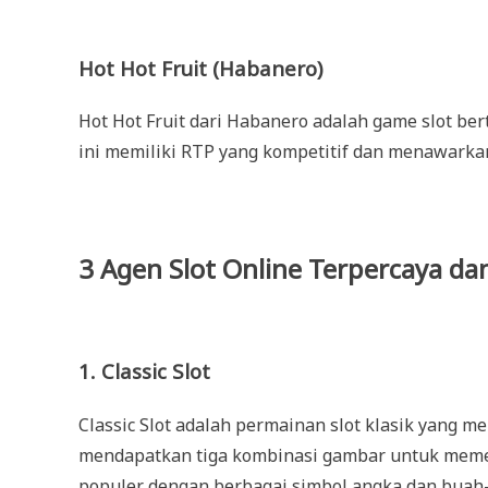
Hot Hot Fruit (Habanero)
Hot Hot Fruit dari Habanero adalah game slot 
ini memiliki RTP yang kompetitif dan menawarka
3 Agen Slot Online Terpercaya da
1. Classic Slot
Classic Slot adalah permainan slot klasik yang
mendapatkan tiga kombinasi gambar untuk memen
populer dengan berbagai simbol angka dan buah