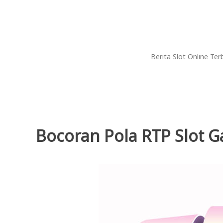
Skip
to
content
Berita Slot Online Te
Bocoran Pola RTP Slot G